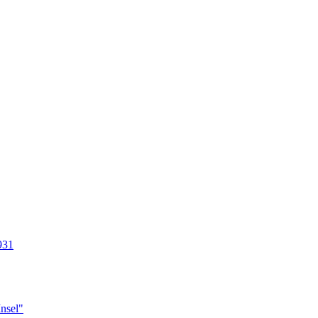
931
nsel"