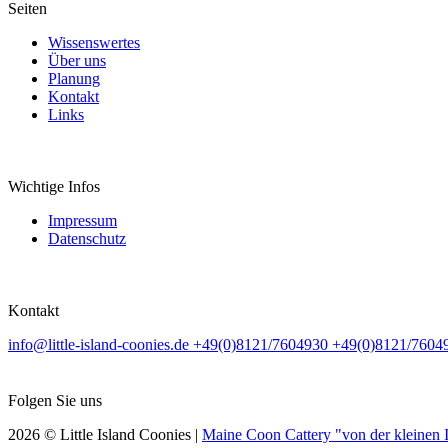
Seiten
Wissenswertes
Über uns
Planung
Kontakt
Links
Wichtige Infos
Impressum
Datenschutz
Kontakt
info@little-island-coonies.de
+49(0)8121/7604930
+49(0)8121/7604
Folgen Sie uns
2026 © Little Island Coonies |
Maine Coon Cattery "von der kleinen I